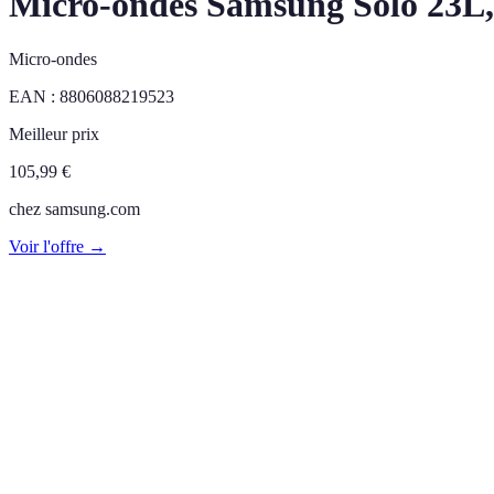
Micro-ondes Samsung Solo 23L
Micro-ondes
EAN :
8806088219523
Meilleur prix
105,99
€
chez
samsung.com
Voir l'offre →